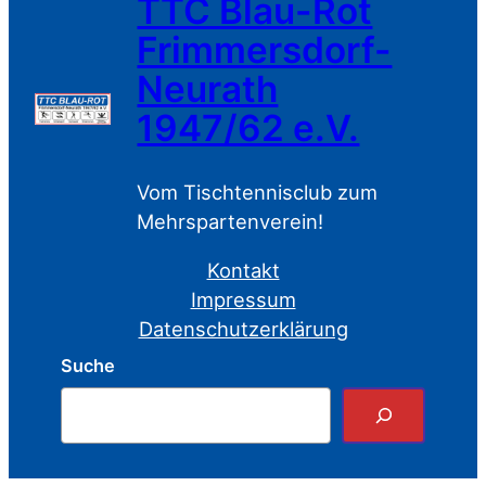
TTC Blau-Rot
Frimmersdorf-
Neurath
1947/62 e.V.
Vom Tischtennisclub zum
Mehrspartenverein!
Kontakt
Impressum
Datenschutzerklärung
Suche
S
u
c