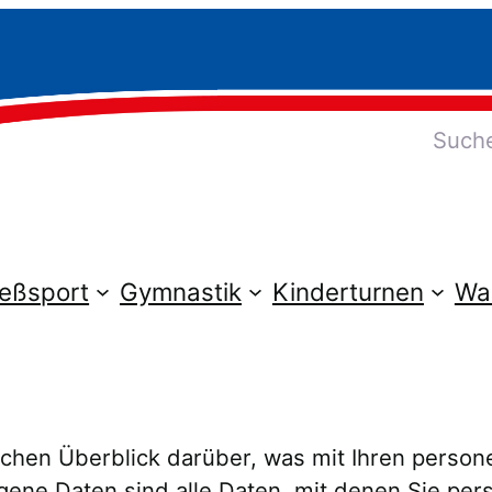
Suchen
ießsport
Gymnastik
Kinderturnen
Wa
achen Überblick darüber, was mit Ihren perso
e Daten sind alle Daten, mit denen Sie persö